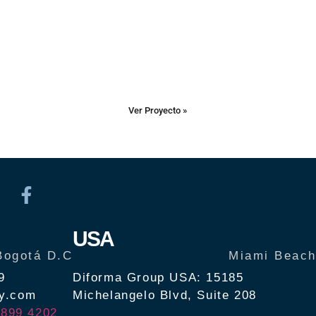
Ver Proyecto »
USA
Bogotá D.C
Miami Beac
9
Diforma Group USA: 15185
cy.com
Michelangelo Blvd, Suite 208
 899 4202